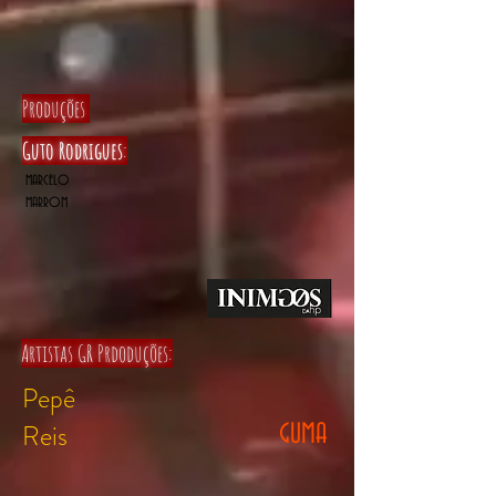
Produções
Guto Rodrigues
:
MARCELO
MARROM
Artistas GR Prdoduções:
Pepê
Reis
GUMA